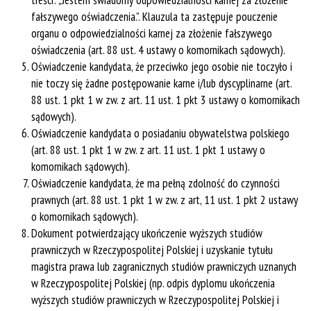
treści: „Jestem świadomy odpowiedzialności karnej za złożenie
fałszywego oświadczenia.”. Klauzula ta zastępuje pouczenie
organu o odpowiedzialności karnej za złożenie fałszywego
oświadczenia (art. 88 ust. 4 ustawy o komornikach sądowych).
Oświadczenie kandydata, że przeciwko jego osobie nie toczyło i
nie toczy się żadne postępowanie karne i/lub dyscyplinarne (art.
88 ust. 1 pkt 1 w zw. z art. 11 ust. 1 pkt 3 ustawy o komornikach
sądowych).
Oświadczenie kandydata o posiadaniu obywatelstwa polskiego
(art. 88 ust. 1 pkt 1 w zw. z art. 11 ust. 1 pkt 1 ustawy o
komornikach sądowych).
Oświadczenie kandydata, że ma pełną zdolność do czynności
prawnych (art. 88 ust. 1 pkt 1 w zw. z art, 11 ust. 1 pkt 2 ustawy
o komornikach sądowych).
Dokument potwierdzający ukończenie wyższych studiów
prawniczych w Rzeczypospolitej Polskiej i uzyskanie tytułu
magistra prawa lub zagranicznych studiów prawniczych uznanych
w Rzeczypospolitej Polskiej (np. odpis dyplomu ukończenia
wyższych studiów prawniczych w Rzeczypospolitej Polskiej i