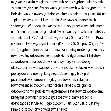
uzyskanie tytułu magistra prawa lub odpis dyplomu ukończenia
zagranicznych studiów prawniczych uznanych w Rzeczypospolitej
Polskiej wraz z uwierzytelnionym tłumaczeniem, itp.), (art. 88 ust.
Rejestracja online
1 pkt 1 w zw. z art. 11 ust. 1 pkt 6 ustawy o komornikach
sądowych). W przypadku kandydata, który przedstawi dokument
ukończenia zagranicznych studiów prawniczych wskazać należy, że
zgodnie z art. 327 ust. 1 ustawy z dnia 20 lipca 2018 r. – Prawo
o szkolnictwie wyższym i nauce (Dz. U. z 2020 r. poz. 85, z późn.
zm. ), dyplom ukończenia studiów za granicą może być uznany za
równoważny odpowiedniemu polskiemu dyplomowi i tytułowi
zawodowemu na podstawie umowy międzynarodowej
określającej równoważność, a w przypadku jej braku – w drodze
postępowania nostryfikacyjnego. Zatem, gdy brak jest
przedmiotowej umowy międzynarodowej określającej
równoważność dyplomu ukończenia studiów za granicą
odpowiedniemu polskiemu dyplomowi i tytułowi zawodowemu,
kandydat powinien przedłożyć stosowne zaświadczenie
dotyczące nostryfikacji jego dyplomu (art. 327 ust. 5 ustawy –
Prawo o szkolnictwie wyższym i nauce).