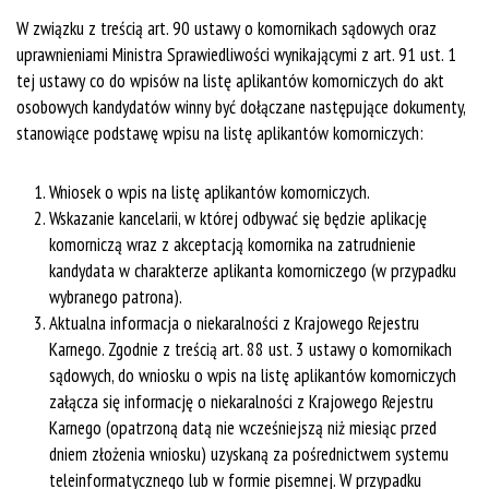
W związku z treścią art. 90 ustawy o komornikach sądowych oraz
uprawnieniami Ministra Sprawiedliwości wynikającymi z art. 91 ust. 1
tej ustawy co do wpisów na listę aplikantów komorniczych do akt
osobowych kandydatów winny być dołączane następujące dokumenty,
stanowiące podstawę wpisu na listę aplikantów komorniczych:
Wniosek o wpis na listę aplikantów komorniczych.
Wskazanie kancelarii, w której odbywać się będzie aplikację
komorniczą wraz z akceptacją komornika na zatrudnienie
kandydata w charakterze aplikanta komorniczego (w przypadku
wybranego patrona).
Aktualna informacja o niekaralności z Krajowego Rejestru
Karnego. Zgodnie z treścią art. 88 ust. 3 ustawy o komornikach
sądowych, do wniosku o wpis na listę aplikantów komorniczych
załącza się informację o niekaralności z Krajowego Rejestru
Karnego (opatrzoną datą nie wcześniejszą niż miesiąc przed
dniem złożenia wniosku) uzyskaną za pośrednictwem systemu
teleinformatycznego lub w formie pisemnej. W przypadku