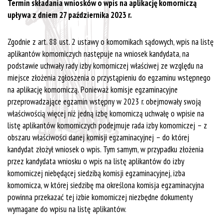
Termin składania wniosków o wpis na aplikację komorniczą
upływa z dniem 27 października 2023 r.
Zgodnie z art. 88 ust. 2 ustawy o komornikach sądowych, wpis na listę
aplikantów komorniczych następuje na wniosek kandydata, na
podstawie uchwały rady izby komorniczej właściwej ze względu na
miejsce złożenia zgłoszenia o przystąpieniu do egzaminu wstępnego
na aplikację komorniczą. Ponieważ komisje egzaminacyjne
przeprowadzające egzamin wstępny w 2023 r. obejmowały swoją
właściwością więcej niż jedną izbę komorniczą uchwałę o wpisie na
listę aplikantów komorniczych podejmuje rada izby komorniczej – z
obszaru właściwości danej komisji egzaminacyjnej – do której
kandydat złożył wniosek o wpis. Tym samym, w przypadku złożenia
przez kandydata wniosku o wpis na listę aplikantów do izby
komorniczej niebędącej siedzibą komisji egzaminacyjnej, izba
komornicza, w której siedzibę ma określona komisja egzaminacyjna
powinna przekazać tej izbie komorniczej niezbędne dokumenty
wymagane do wpisu na listę aplikantów.