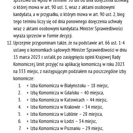
sprzeciwu od wpisu w terminie 30 dni od dnia doręczenia uchwały,
o której mowa w art. 90 ust. 1, wraz z aktami osobowymi
kandydata, a w przypadku, o którym mowa w art. 90 ust. 2, bieg
tego terminu liczy się od dnia ponownego doręczenia uchwały
wraz z aktami osobowymi kandydata. Minister Sprawiedliwości
wyraża sprzeciw w formie decyzji.
Uprzejmie przypominam także, że na podstawie art. 66 ust. 1-4
ustawy o komornikach sądowych Minister Sprawiedliwości w dniu
15 marca 2023 r. ustalił, po zasięgnięciu opinii Krajowej Rady
Komorniczej, limit przyjęć na aplikację komorniczą w roku 2023
na 333 miejsc, z następującym podziałem na poszczególne izby
komornicze:
Izba Komornicza w Białymstoku – 18 miejsc,
Izbą Komornicza w Gdańsku – 40 miejsca,
Izba Komornicza w Katowicach – 44 miejsc,
Izba Komornicza w Krakowie – 34 miejsc,
Izba Komornicza w Lublinie – 28 miejsca,
Izba Komornicza w Łodzi – 34 miejsc,
Izba Komornicza w Poznaniu – 29 miejsc,