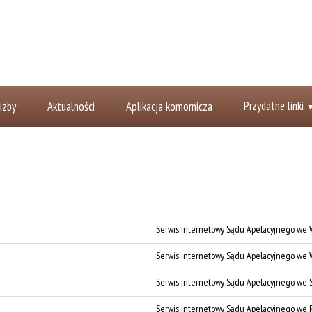
Przydatne linki
izby
Aktualności
Aplikacja komornicza
Serwis internetowy Sądu Apelacyjnego we W
Serwis internetowy Sądu Apelacyjnego we 
Serwis internetowy Sądu Apelacyjnego we S
Serwis internetowy Sądu Apelacyjnego we 