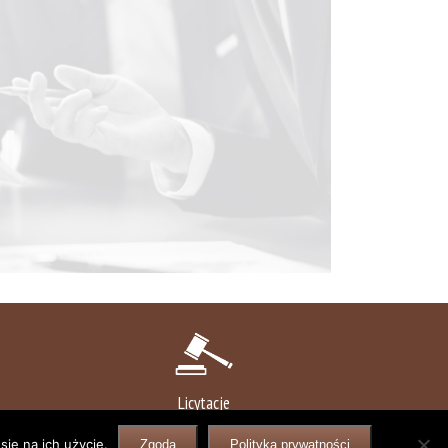
Licytacje
ię na ich użycie.
Zgoda
Polityka prywatności