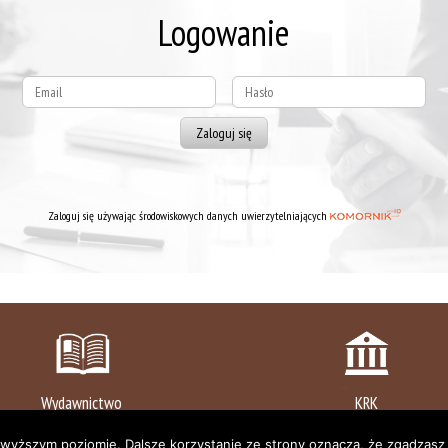
Logowanie
Zaloguj się używając środowiskowych danych uwierzytelniających
Wydawnictwo
KRK
jwyższym poziomie. Dalsze korzystanie ze strony oznacza, że zgadzasz s
© 2021. All rights reserved.