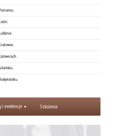
Poznaniu.
odzi.
ublinie.
Krakowie.
Katowicach.
Gdańsku.
iałymstoku.
y i ewidencje
Szkolenia