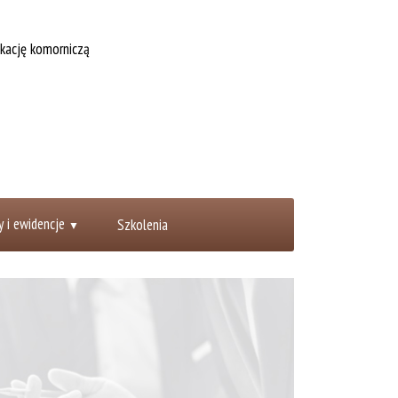
cję komorniczą
y i ewidencje
Szkolenia