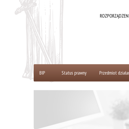
ROZPORZĄDZENIE 
Status prawny
Przedmiot działan