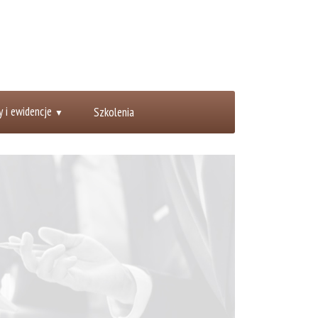
y i ewidencje
Szkolenia