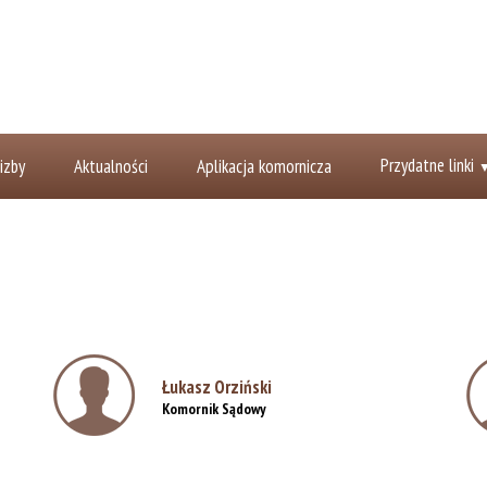
Przydatne linki
izby
Aktualności
Aplikacja komornicza
Łukasz Orziński
Komornik Sądowy