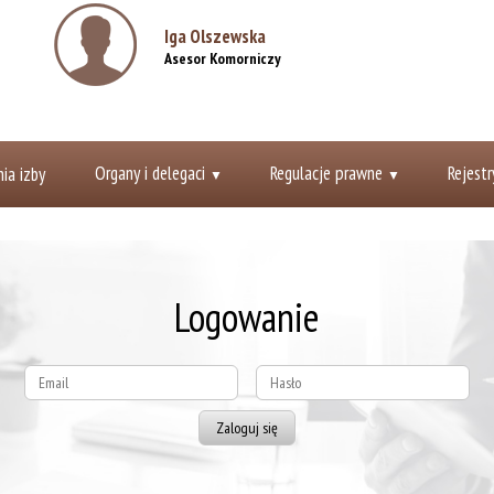
Iga Olszewska
Asesor Komorniczy
Rejestracja online
Organy i delegaci
Regulacje prawne
Rejestr
ia izby
Logowanie