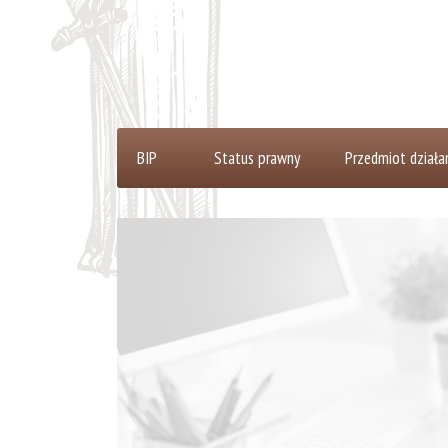
Status prawny
Przedmiot działan