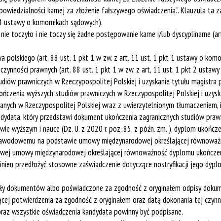
powiedzialności karnej za złożenie fałszywego oświadczenia.”. Klauzula ta 
 4 ustawy o komornikach sądowych).
ie toczyło i nie toczy się żadne postępowanie karne i/lub dyscyplinarne (art
polskiego (art. 88 ust. 1 pkt 1 w zw. z art. 11 ust. 1 pkt 1 ustawy o kom
zynności prawnych (art. 88 ust. 1 pkt 1 w zw. z art, 11 ust. 1 pkt 2 ustaw
iów prawniczych w Rzeczypospolitej Polskiej i uzyskanie tytułu magistra 
kończenia wyższych studiów prawniczych w Rzeczypospolitej Polskiej i uzys
ych w Rzeczypospolitej Polskiej wraz z uwierzytelnionym tłumaczeniem, itp.)
ydata, który przedstawi dokument ukończenia zagranicznych studiów prawnic
twie wyższym i nauce (Dz. U. z 2020 r. poz. 85, z późn. zm. ), dyplom ukoń
zawodowemu na podstawie umowy międzynarodowej określającej równoważno
Rejestracja online
otowej umowy międzynarodowej określającej równoważność dyplomu ukończe
en przedłożyć stosowne zaświadczenie dotyczące nostryfikacji jego dyplom
nały dokumentów albo poświadczone za zgodność z oryginałem odpisy doku
ącej potwierdzenia za zgodność z oryginałem oraz datą dokonania tej czynn
oraz wszystkie oświadczenia kandydata powinny być podpisane.