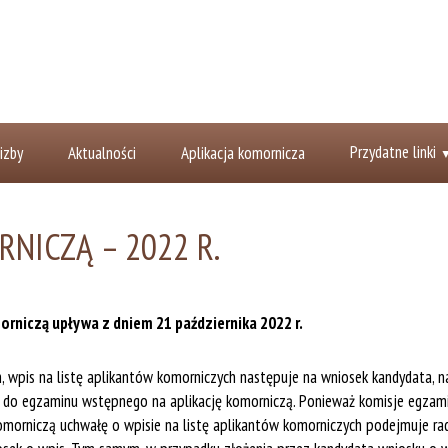
Przydatne linki
izby
Aktualności
Aplikacja komornicza
RNICZĄ – 2022 R.
orniczą upływa z dniem 21 października 2022 r.
, wpis na listę aplikantów komorniczych następuje na wniosek kandydata, n
iu do egzaminu wstępnego na aplikację komorniczą. Ponieważ komisje egza
omorniczą uchwałę o wpisie na listę aplikantów komorniczych podejmuje rad