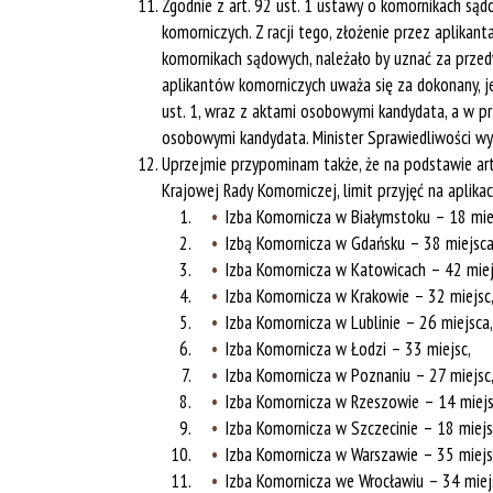
Zgodnie z art. 92 ust. 1 ustawy o komornikach sąd
komorniczych. Z racji tego, złożenie przez aplika
komornikach sądowych, należało by uznać za przed
aplikantów komorniczych uważa się za dokonany, je
ust. 1, wraz z aktami osobowymi kandydata, a w pr
osobowymi kandydata. Minister Sprawiedliwości wyr
Uprzejmie przypominam także, że na podstawie art.
Krajowej Rady Komorniczej, limit przyjęć na apli
Izba Komornicza w Białymstoku – 18 mie
Izbą Komornicza w Gdańsku – 38 miejsca
Izba Komornicza w Katowicach – 42 miej
Izba Komornicza w Krakowie – 32 miejsc
Izba Komornicza w Lublinie – 26 miejsca,
Izba Komornicza w Łodzi – 33 miejsc,
Izba Komornicza w Poznaniu – 27 miejsc
Izba Komornicza w Rzeszowie – 14 miejs
Izba Komornicza w Szczecinie – 18 miejs
Izba Komornicza w Warszawie – 35 miejs
Izba Komornicza we Wrocławiu – 34 miej