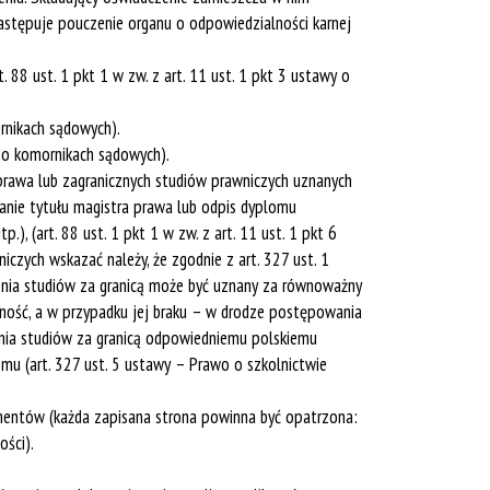
zastępuje pouczenie organu o odpowiedzialności karnej
. 88 ust. 1 pkt 1 w zw. z art. 11 ust. 1 pkt 3 ustawy o
ornikach sądowych).
y o komornikach sądowych).
prawa lub zagranicznych studiów prawniczych uznanych
kanie tytułu magistra prawa lub odpis dyplomu
, (art. 88 ust. 1 pkt 1 w zw. z art. 11 ust. 1 pkt 6
zych wskazać należy, że zgodnie z art. 327 ust. 1
czenia studiów za granicą może być uznany za równoważny
ść, a w przypadku jej braku – w drodze postępowania
nia studiów za granicą odpowiedniemu polskiemu
u (art. 327 ust. 5 ustawy – Prawo o szkolnictwie
mentów (każda zapisana strona powinna być opatrzona:
ości).