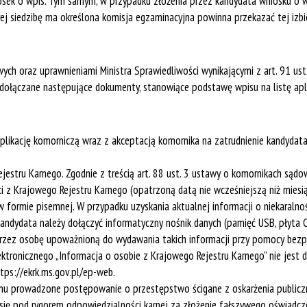
iosek o wpis. Tym samym, w przypadku złożenia przez kandydata wniosku o wp
tórej siedzibę ma określona komisja egzaminacyjna powinna przekazać tej 
ych oraz uprawnieniami Ministra Sprawiedliwości wynikającymi z art. 91 ust
dołączane następujące dokumenty, stanowiące podstawę wpisu na listę apl
 aplikację komorniczą wraz z akceptacją komornika na zatrudnienie kandyda
ejestru Karnego. Zgodnie z treścią art. 88 ust. 3 ustawy o komornikach sądo
ci z Krajowego Rejestru Karnego (opatrzoną datą nie wcześniejszą niż mies
formie pisemnej. W przypadku uzyskania aktualnej informacji o niekaralno
andydata należy dołączyć informatyczny nośnik danych (pamięć USB, płyta 
przez osobę upoważnioną do wydawania takich informacji przy pomocy bez
lektronicznego „Informacja o osobie z Krajowego Rejestru Karnego” nie jes
tps://ekrk.ms.gov.pl/ep-web.
emu prowadzone postępowanie o przestępstwo ścigane z oskarżenia publicz
się pod rygorem odpowiedzialności karnej za złożenie fałszywego oświadcz