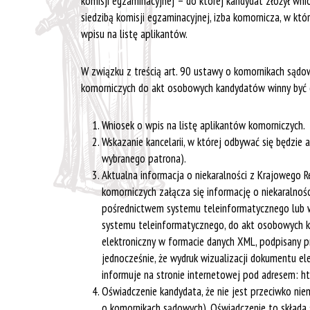
komisji egzaminacyjnej – do której kandydat złożył wn
siedzibą komisji egzaminacyjnej, izba komornicza, w k
wpisu na listę aplikantów.
W związku z treścią art. 90 ustawy o komornikach sądow
komorniczych do akt osobowych kandydatów winny być 
Wniosek o wpis na listę aplikantów komorniczych.
Wskazanie kancelarii, w której odbywać się będzie
wybranego patrona).
Aktualna informacja o niekaralności z Krajowego R
komorniczych załącza się informację o niekaralnoś
pośrednictwem systemu teleinformatycznego lub w 
systemu teleinformatycznego, do akt osobowych k
elektroniczny w formacie danych XML, podpisany 
jednocześnie, że wydruk wizualizacji dokumentu e
informuje na stronie internetowej pod adresem: ht
Oświadczenie kandydata, że nie jest przeciwko ni
o komornikach sądowych). Oświadczenie to składa 