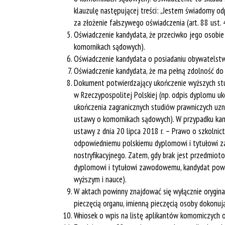
klauzulę następującej treści: „Jestem świadomy od
za złożenie fałszywego oświadczenia (art. 88 ust.
Oświadczenie kandydata, że przeciwko jego osobie n
komornikach sądowych).
Oświadczenie kandydata o posiadaniu obywatelstwa 
Oświadczenie kandydata, że ma pełną zdolność do c
Dokument potwierdzający ukończenie wyższych stud
w Rzeczypospolitej Polskiej (np. odpis dyplomu u
ukończenia zagranicznych studiów prawniczych uznan
ustawy o komornikach sądowych). W przypadku kand
ustawy z dnia 20 lipca 2018 r. – Prawo o szkolnic
odpowiedniemu polskiemu dyplomowi i tytułowi 
nostryfikacyjnego. Zatem, gdy brak jest przedmi
dyplomowi i tytułowi zawodowemu, kandydat powini
wyższym i nauce).
W aktach powinny znajdować się wyłącznie orygi
pieczęcią organu, imienną pieczęcią osoby dokonuj
Wniosek o wpis na listę aplikantów komorniczych 