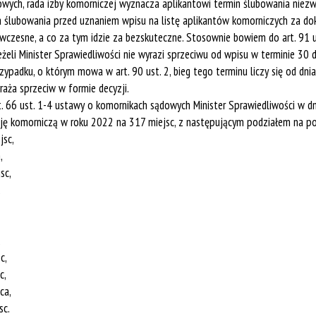
owych, rada izby komorniczej wyznacza aplikantowi termin ślubowania niez
nta ślubowania przed uznaniem wpisu na listę aplikantów komorniczych za dok
wczesne, a co za tym idzie za bezskuteczne. Stosownie bowiem do art. 91 u
żeli Minister Sprawiedliwości nie wyrazi sprzeciwu od wpisu w terminie 30 d
zypadku, o którym mowa w art. 90 ust. 2, bieg tego terminu liczy się od d
aża sprzeciw w formie decyzji.
 66 ust. 1-4 ustawy o komornikach sądowych Minister Sprawiedliwości w dniu 
kację komorniczą w roku 2022 na 317 miejsc, z następującym podziałem na p
jsc,
,
sc,
,
,
c,
c,
ca,
sc.