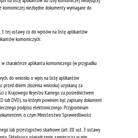
is na listę aplikantów do izby komorniczej niebędącej
izbie komorniczej niezbędne dokumenty wymagane do
. 1 tej ustawy co do wpisów na listę aplikantów
ikantów komorniczych:
ta w charakterze aplikanta komorniczego (w przypadku
wych, do wniosku o wpis na listę aplikantów
iąc przed dniem złożenia wniosku) uzyskaną za
ści z Krajowego Rejestru Karnego za pośrednictwem
CD lub DVD), na którym powinien być zapisany dokument
piecznego podpisu elektronicznego. Przypominam
t dokumentem, o czym Ministerstwo Sprawiedliwości
nego lub przestępstwo skarbowe (art. 88 ust. 3 ustawy
enia. Składający oświadczenie zamieszcza w nim