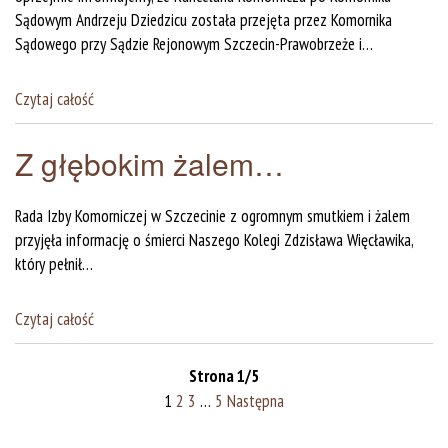
Sądowym Andrzeju Dziedzicu została przejęta przez Komornika
Sądowego przy Sądzie Rejonowym Szczecin-Prawobrzeże i…
Czytaj całość
Z głębokim żalem…
Rejestracja online
Rada Izby Komorniczej w Szczecinie z ogromnym smutkiem i żalem
przyjęła informację o śmierci Naszego Kolegi Zdzisława Więcławika,
który pełnił…
Czytaj całość
Strona 1/5
1
2
3
…
5
Następna